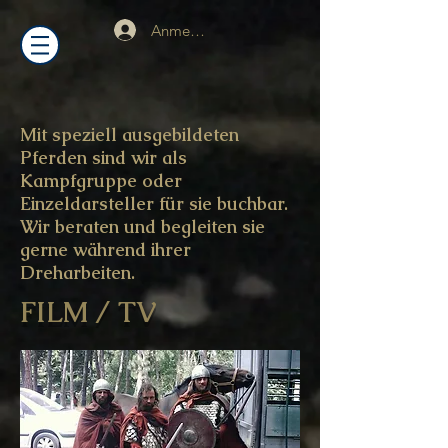
Anmelden
Mit speziell ausgebildeten
Pferden sind wir als
Kampfgruppe oder
Einzeldarsteller für sie buchbar.
Wir beraten und begleiten sie
gerne während ihrer
Dreharbeiten.
FILM / TV